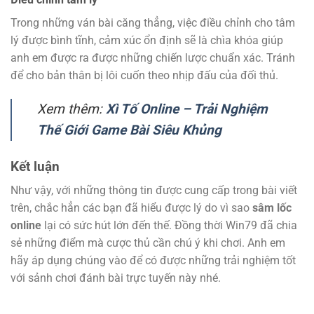
Trong những ván bài căng thẳng, việc điều chỉnh cho tâm
lý được bình tĩnh, cảm xúc ổn định sẽ là chìa khóa giúp
anh em được ra được những chiến lược chuẩn xác. Tránh
để cho bản thân bị lôi cuốn theo nhịp đấu của đối thủ.
Xem thêm:
Xì Tố Online – Trải Nghiệm
Thế Giới Game Bài Siêu Khủng
Kết luận
Như vậy, với những thông tin được cung cấp trong bài viết
trên, chắc hẳn các bạn đã hiểu được lý do vì sao
sâm lốc
online
lại có sức hút lớn đến thế. Đồng thời Win79 đã chia
sẻ những điểm mà cược thủ cần chú ý khi chơi. Anh em
hãy áp dụng chúng vào để có được những trải nghiệm tốt
với sảnh chơi đánh bài trực tuyến này nhé.