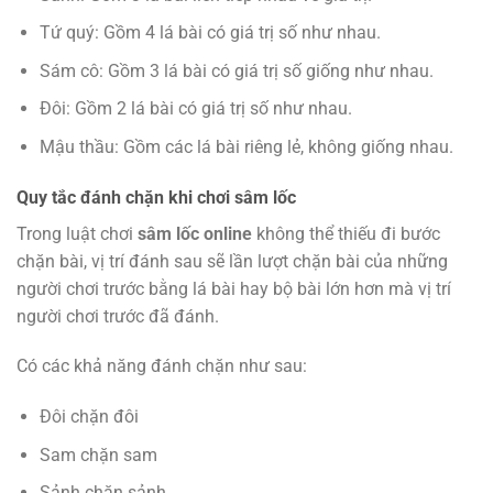
Tứ quý: Gồm 4 lá bài có giá trị số như nhau.
Sám cô: Gồm 3 lá bài có giá trị số giống như nhau.
Đôi: Gồm 2 lá bài có giá trị số như nhau.
Mậu thầu: Gồm các lá bài riêng lẻ, không giống nhau.
Quy tắc đánh chặn khi chơi sâm lốc
Trong luật chơi
sâm lốc online
không thể thiếu đi bước
chặn bài, vị trí đánh sau sẽ lần lượt chặn bài của những
người chơi trước bằng lá bài hay bộ bài lớn hơn mà vị trí
người chơi trước đã đánh.
Có các khả năng đánh chặn như sau:
Đôi chặn đôi
Sam chặn sam
Sảnh chặn sảnh