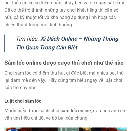
bet thủ cần có sự kiên nhẫn, nhạy bén và óc quan sát tỉ mỉ.
Để có thể trở thành những tay chơi khét tiếng thì cần sở
hữu cả kỹ thuật tốt và khả năng áp dụng linh hoạt các
chiến thuật trong mọi tình huống.
Tìm hiểu:
Xì Dách Online – Những Thông
Tin Quan Trọng Cần Biết
Sâm lốc online được cược thủ chơi như thế nào
Chơi sâm lốc có điểm thu hút gì đặc biệt mà nhiều bet thủ
lại đam mê đến vậy. Hãy cùng tìm hiểu ngay về luật chơi
của trò này nhé.
Luật chơi sâm lốc
Muốn hiểu được cách chơi
sâm lốc online
, đầu tiên anh em
cần tìm hiểu chi tiết về bộ bài của chúng.