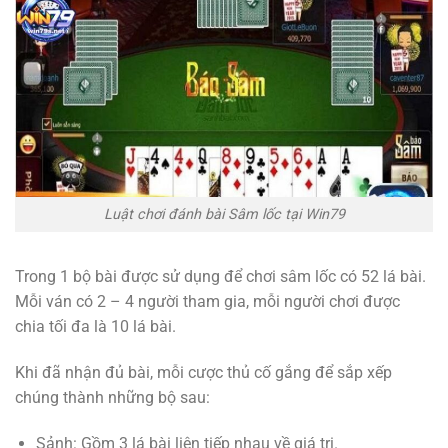
Luật chơi đánh bài Sâm lốc tại Win79
Trong 1 bộ bài được sử dụng để chơi sâm lốc có 52 lá bài.
Mỗi ván có 2 – 4 người tham gia, mỗi người chơi được
chia tối đa là 10 lá bài.
Khi đã nhận đủ bài, mỗi cược thủ cố gắng để sắp xếp
chúng thành những bộ sau:
Sảnh: Gồm 3 lá bài liên tiếp nhau về giá trị.